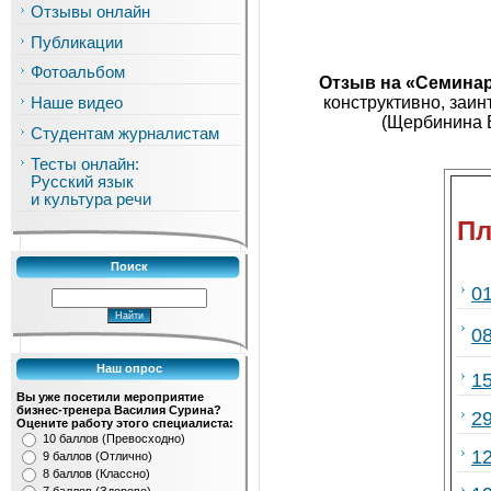
Отзывы онлайн
Публикации
Фотоальбом
Отзыв на «Семинар
конструктивно, заи
Наше видео
(Щербинина Е
Студентам журналистам
Тесты онлайн:
Русский язык
и культура речи
Пл
Поиск
0
0
Наш опрос
1
Вы уже посетили мероприятие
бизнес-тренера Василия Сурина?
2
Оцените работу этого специалиста:
10 баллов (Превосходно)
1
9 баллов (Отлично)
8 баллов (Классно)