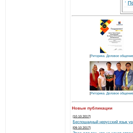
П
[
Риторика. Деловое общени
[
Риторика. Деловое общени
Новые публикации
[10.10.2017]
Беспощадный нерусский язык у
[09.10.2017]