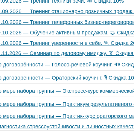
.09.2026 — Тренинг техники речи. 📣 Скидка 10%
6.09.2026 — Тренинг стационарно-розничных продаж.
3.10.2026 — Тренинг телефонных бизнес-переговоро
0.10.2026 — Обучение активным продажам. 🤝 Скидк
8.10.2026 — Тренинг уверенности в себе. 🏃 Скидка 
4.11.2026 — Семинар по деловому имиджу. 👔 Скидк
о договорённости — Голосо-речевой коучинг. 🔊 Ски
 договорённости — Ораторский коучинг. 🎙️ Скидка 1
о мере набора группы — Экспресс-курс коммерческой
о мере набора группы — Практикум результативного
о мере набора группы — Практик-курс ораторского м
иагностика стрессоустойчивости и личностных качес