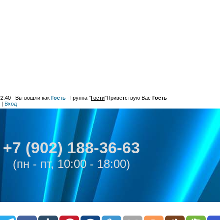
22:40
| Вы вошли как
Гость
|
Группа
"
Гости
"
Приветствую Вас
Гость
|
Вход
+7 (902) 188-36-63
(пн - пт, 10:00 - 18:00)