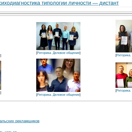
сиходиагностика типологии личности — дистант
[
Риторика. Деловое общение
]
[
Риторика.
е
]
[
Риторика.
е
]
[
Риторика. Деловое общение
]
ральских рекламщиков