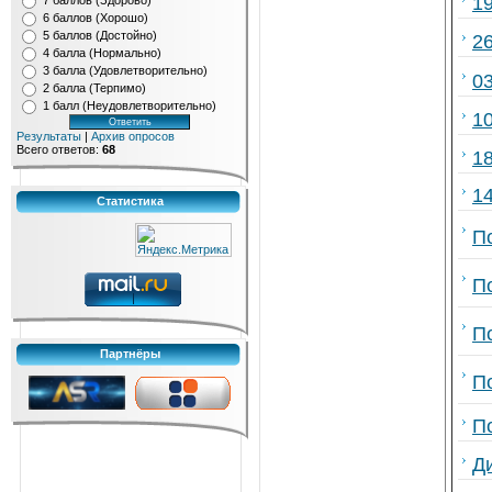
19
7 баллов (Здорово)
6 баллов (Хорошо)
5 баллов (Достойно)
2
4 балла (Нормально)
3 балла (Удовлетворительно)
0
2 балла (Терпимо)
1 балл (Неудовлетворительно)
1
Результаты
|
Архив опросов
Всего ответов:
68
1
1
Статистика
П
По
П
Партнёры
П
П
Д