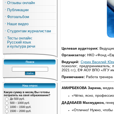
Отзывы онлайн
Публикации
Фотоальбом
Наше видео
Студентам журналистам
Тесты онлайн:
Русский язык
и культура речи
Целевая аудитория:
Ведущие 
Организатор:
НКО «Фонд «Евр
Ведущий:
Сурин Василий Юр
Поиск
психолог; предприниматель; 
2021 г.г.), ЕФ АОУ ВПО «ЛГУ и
Примечание:
Работа тренера 
Наш опрос
АМИРБЕКОВА Зарина,
медиа-
Какую сумму в месяц Вы готовы
«Чётко, ясно, профессио
потратить на своё образование?
До 500 руб.
ДАДАБАЕВ Махмуджон,
гене
500 – 1000 руб.
1000 – 1500 руб.
«Отлично! Нужно, чтобы 
1500 – 2000 руб.