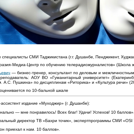
специалисты СМИ Таджикистана (г.г. Душанбе, Пенджикент, Худжа
азия-Медиа-Центр по обучению телерадиожурналистов» (Школа жу
ьевич
— бизнес‑тренер, консультант по деловым и межличностным 
преподаватель: АОУ ВО «Гуманитарный университет» (Екатеринб
м. А.С. Пушкина» по дисциплинам «Риторика» и «Культура речи» (201
оценивается по 10-бальной шкале
ассистент издание «Муходжир» (г. Душанбе):
нально — мне понравилось! Всех благ! Удачи! Успехов! 10 баллов»
ральный директор ТВ
«
Бахри точик
»
, экспертпрограммы СМИ
«
OSI 
он приехал к нам. 10 баллов».