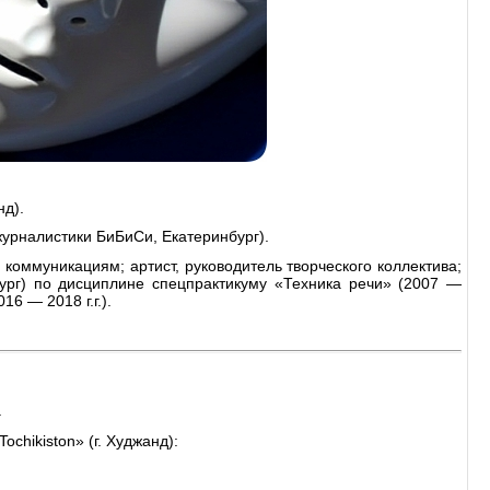
нд).
рналистики БиБиСи, Екатеринбург).
коммуникациям; артист, руководитель творческого коллектива;
ург) по дисциплине спецпрактикуму «Техника речи» (2007 —
6 — 2018 г.г.).
.
Tochikiston
»
(г. Худжанд):