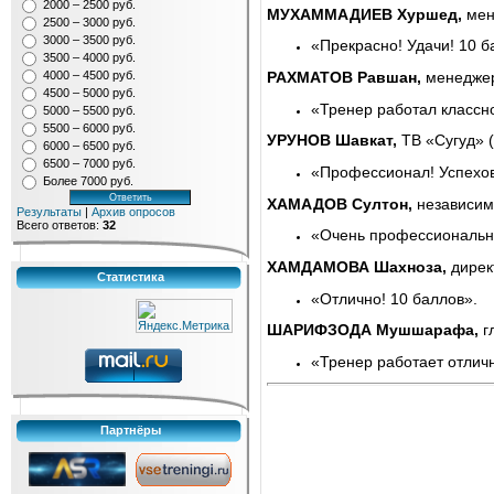
2000 – 2500 руб.
МУХАММАДИЕВ Хуршед,
мен
2500 – 3000 руб.
3000 – 3500 руб.
«Прекрасно! Удачи! 10 б
3500 – 4000 руб.
4000 – 4500 руб.
РАХМАТОВ Равшан,
менеджер
4500 – 5000 руб.
«Тренер работал классно
5000 – 5500 руб.
5500 – 6000 руб.
УРУНОВ Шавкат,
ТВ
«
Сугуд
»
(
6000 – 6500 руб.
6500 – 7000 руб.
«Профессионал! Успехов
Более 7000 руб.
ХАМАДОВ Султон,
независим
Результаты
|
Архив опросов
Всего ответов:
32
«Очень профессионально
ХАМДАМОВА Шахноза,
дирек
Статистика
«Отлично! 10 баллов».
ШАРИФЗОДА Мушшарафа,
г
«Тренер работает отлич
Партнёры