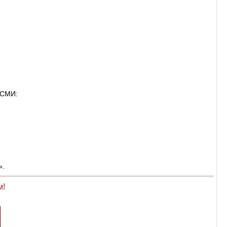
 СМИ:
».
м!