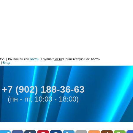
23:29
| Вы вошли как
Гость
|
Группа
"
Гости
"
Приветствую Вас
Гость
|
Вход
+7 (902) 188-36-63
(пн - пт, 10:00 - 18:00)