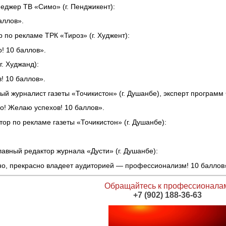
еджер ТВ
«
Симо
»
(г. Пенджикент):
аллов».
 по рекламе ТРК
«
Тироз
»
(г. Худжент):
! 10 баллов».
г. Худжанд):
! 10 баллов».
ый журналист газеты
«
Точикистон
»
(г. Душанбе), эксперт программ
! Желаю успехов! 10 баллов».
тор по рекламе газеты
«
Точикистон
»
(г. Душанбе):
лавный редактор журнала
«
Дусти
»
(г. Душанбе):
но, прекрасно владеет аудиторией — профессионализм! 10 баллов
Обращайтесь к профессионала
+7 (902) 188-36-63