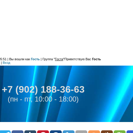
05:51
| Вы вошли как
Гость
|
Группа
"
Гости
"
Приветствую Вас
Гость
|
Вход
+7 (902) 188-36-63
(пн - пт, 10:00 - 18:00)