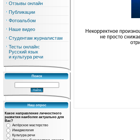
Отзывы онлайн
Публикации
Фотоальбом
Наше видео
Некорректное произнош
не просто снижае
Студентам журналистам
отр
Тесты онлайн:
Русский язык
и культура речи
Поиск
Наш опрос
Какое направление личностного
развития наиболее актуально для
Вас?
Актёрское мастерство
Имиджелогия
Культура речи